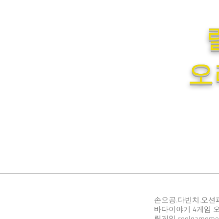
오
손오공.다빈치.오션
바다이야기 4게임 