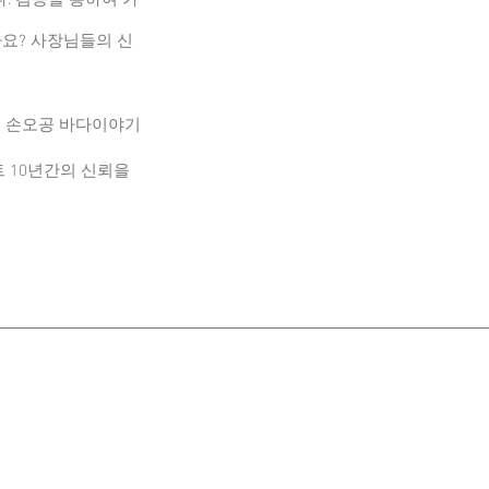
다. 검증을 통하여 가
요? 사장님들의 신
스 손오공 바다이야기
 10년간의 신뢰을