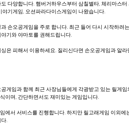
도 다양합니다. 햄버거하우스부터 삼칠별타, 체리마스터 
다이야기게임, 오션파라다이스게임이 나왔습니다.
과 손오공게임을 주로 합니다. 최근 들어 다시 시작하려는
이야기와 야마토를 권해드립니다.
피싱은 피해서 이용하세요. 질리신다면 손오공게임과 알
공게임과 함께 최근 사장님들에게 각광받고 있는 릴게임의
 형식이며, 간단하면서도 재미있는 게임입니다.
임에서 서비스를 진행합니다. 하지만 릴고래게임 이외에
다.