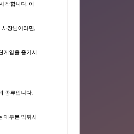
시작합니다. 이
 사장님이라면, 
라딘게임을 즐기시
 종류입니다. 
는 대부분 먹튀사