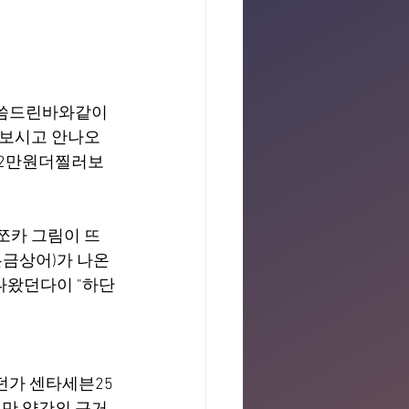
말씀드린바와같이 
어보시고 안나오
한2만원더찔러보
쪼카 그림이 뜨
은금상어)가 나온
나왔던다이 "하단
던가 센타세븐25