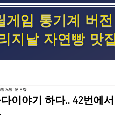
릴게임 통기계 버전
리지날 자연빵 맛
0월 26일
1분 분량
다이야기 하다.. 42번에