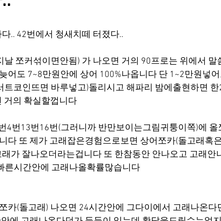
.
.. 42번에서 청새치떼 터졌다..
리지날 쪼커섞이면안됨) 가 나오면 거의 90프로는 위에서 
 늦어도 7~8만원안에 상어 100%나옵니다 단 1~2만원넣
인서트코인뜨면 바루넣고)돌리시고 해파리 밤에출현하면 
면 거의 확실할껍니다
번4번13번16번(그러니까 반만보이는그림귀퉁이쪽)에 올
옵니다 또 제가 고래잡은경험으로보면 상어쪼카(돌고래혹
고래가 잘나오더라는겁니다 또 한참동안 안나오고 고래안
 빠른시간안에 고래나올확률많습니다
포쪼카(돌고래) 나오면 24시간안에 그다이에서 고래나온다