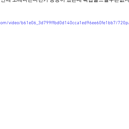
간안에 고래나온다던가 등등이 있는데 확답을드릴수는없지
ic.com/video/b61e06_3d799ffbd0d140cca1ed96ee60fe1bb7/720p