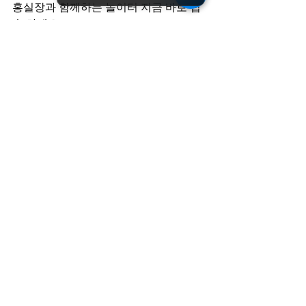
홍실장과 함께하는 놀이터 지금 바로 접
속 하세요
이젠 모바일에서 즐기자
일본출발 부산상륙한
국내 하나뿐인 초대형
블렉퍼스트급
야마토2  함장과함께
바다에 있는 고래사냥
해보세요~~
전체 보기
최근 게시물