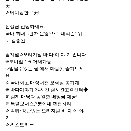
곳
어메이징한그곳!
선생님 안녕하세요. 
국내 최대 5년차 운영으로~네티즌1위 
로 검증된.
릴계열✰오리지날 바 다 이 야 기 입니다.
❊모바일 / PC거래가능
➩믿을수있는 릴 에서 마음껏 즐겨보세
요
✡ 국내최초 매장버젼 오락실 통기계 
❋ 바다이야기 24시간 실시간고객센터◆
♛ 실제 매당과 동일한 배당금 제공!
♕ 특별보너스,3분이내 환전처리!
✰ 먹튀/장난없는 오리지널 바 다 이 야 
기
✰ 씨스토리 ➥