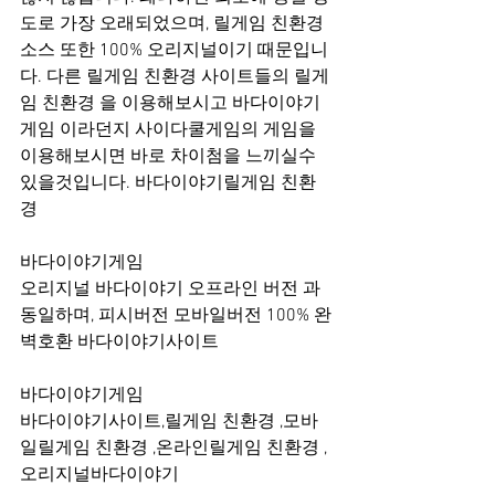
도로 가장 오래되었으며, 릴게임 친환경  
소스 또한 100% 오리지널이기 때문입니
다. 다른 릴게임 친환경 사이트들의 릴게
임 친환경 을 이용해보시고 바다이야기
게임 이라던지 사이다쿨게임의 게임을 
이용해보시면 바로 차이첨을 느끼실수 
있을것입니다. 바다이야기릴게임 친환
경 
바다이야기게임
오리지널 바다이야기 오프라인 버전 과 
동일하며, 피시버전 모바일버전 100% 완
벽호환 바다이야기사이트
바다이야기게임
바다이야기사이트,릴게임 친환경 ,모바
일릴게임 친환경 ,온라인릴게임 친환경 ,
오리지널바다이야기