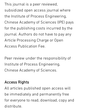
This journal is a peer reviewed, 
subsidized open access journal where 
the Institute of Process Engineering, 
Chinese Academy of Sciences (IPE) pays 
for the publishing costs incurred by the 
journal. Authors do not have to pay any 
Article Processing Charge or Open 
Access Publication Fee.
Peer review under the responsibility of 
Institute of Process Engineering, 
Chinese Academy of Sciences.
Access Rights
All articles published open access will 
be immediately and permanently free 
for everyone to read, download, copy and 
distribute.