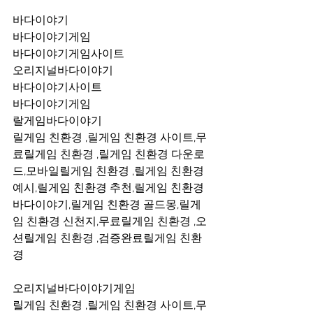
바다이야기
바다이야기게임
바다이야기게임사이트
오리지널바다이야기
바다이야기사이트
바다이야기게임
랄게임바다이야기
릴게임 친환경 ,릴게임 친환경 사이트,무
료릴게임 친환경 ,릴게임 친환경 다운로
드,모바일릴게임 친환경 ,릴게임 친환경 
예시,릴게임 친환경 추천,릴게임 친환경 
바다이야기,릴게임 친환경 골드몽,릴게
임 친환경 신천지,무료릴게임 친환경 ,오
션릴게임 친환경 ,검증완료릴게임 친환
경 
오리지널바다이야기게임
릴게임 친환경 ,릴게임 친환경 사이트,무