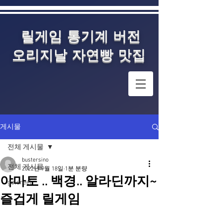
릴게임 통기계 버전
오리지날 자연빵 맛집
게시물
전체 게시물
bustersino
전체 게시물
2022년 9월 18일
1분 분량
야마토 .. 백경.. 알라딘까지~
goldreel
즐겁게 릴게임