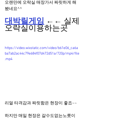
오랜만에 오락실 매장가서 짜릿하게 해
봤네요^^
대박릴게임
 ←← 실제
오락실이용하는곳
https://video.wixstatic.com/video/b61e06_ca6a
ba7ab2ac44c79e684f07d472d51a/720p/mp4/file
.mp4
리얼 타격감과 짜릿함은 현장이 좋죠~~
하지만 매일 현장은 갈수도없는노릇이