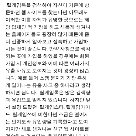
 릴게임톡을 검색하여 자신이 기존에 방
문하던 웹 사이트를 찾는다면 아무래도 
이러한 이름 자체가 유명한 곳으로는 해
당 업체인 척 가장을 하고 새롭게 생겨나
는 홈페이지들도 굉장히 많기 때문에 좀 
더 신중하게 알아보고 접속하고 가입하
시는 것이 좋습니다. 만약 사칭으로 생각
되는 곳에 가입을 하였을 경우에는 회원
가입 시 개인정보와 이에 따른 여러가지 
유출 사유로 보여지는 것이 굉장히 많습
니다. 예를 들어 스팸 문자가 가장 흔하
게 일어나는 유출 사고 중 하나라고 생각
하시면 됩니다.  릴게임톡은 많은 검색량
과 유입으로 알려져 있습니다. 하지만 앞
서 설명 드렸던  릴게임스타, 릴게임가이
드, 릴게임쓰에 비한다면 조금은 떨어지
는 인지도와 유입량을 기록한다고 보여
지지만 새로 생겨나는 신규 웹 사이트를 