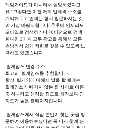
게임가이드가 아니라서 실망하셨다고
요? 그렇다면 이젠 저희 업체의 주소를 
기억해두고 언제든 항시 방문하시는 것
이 가장 바람직합니다. 추후에 언제라도 
모바일로 검색하거나 PC버전으로 검색
한다면 2가지 모두 광고를 통해서 모든 
손님께서 쉽게 저희를 찾을 수 있도록 노
력하고 있겠습니다.
 릴게임쓰 변경 주소
최고의  릴게임쓰를 추천합니다.
항상  릴게임에 대해서 말을 할 때에는  
릴게임쓰가 빠지지 않는 웹 사이트 이름 
중 하나라고 생각할 정도로 생각보다 인
지도가 높은 홈페이지입니다.
 릴게임쓰에서 직접 본인이 찾는 곳을 방
문하여 이용해보셨다면 꼭 다시 찾게 된