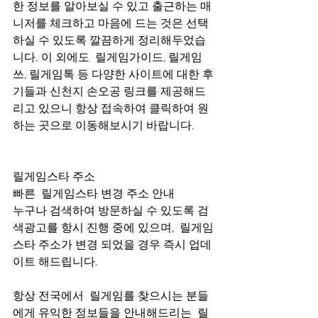
한 정보를 알아보실 수 있고 출근하는 매
니저를 체크하고 마음에 드는 것은 선택
하실 수 있도록 깔끔하게 정리해두었습
니다. 이 외에도  릴게임가이드, 릴게임
쓰, 릴게임톡 등 다양한 사이트에 대한 후
기들과 신천지 손오공 링크를 제공해드
리고 있으니 항상 접속하여 클릭하여 원
하는 곳으로 이동해보시기 바랍니다.
릴게임스타 주소
빠른  릴게임스타 변경 주소 안내
누구나 검색하여 방문하실 수 있도록 검
색광고를 항시 진행 중에 있으며,  릴게임
스타 주소가 변경 되었을 경우 즉시 업데
이트 해드립니다.
항상 전국에서  릴게임를 찾으시는 분들
에게 유익한 정보들을 안내해드리는  릴