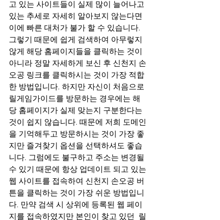
고 있는 사이트들이 실제 많이 늘어나고 
있는 추세로 자세히 알아보지 않는다면 
이에 빠른 대처가 불가 할 수 있습니다. 
그렇기 때문에 쉽게 검색하여 아무렇지 
않게 해당 홈페이지들을 클릭하는 것이 
아니라 정말 자세하게 보신 후 신천지 손
오공 링크를 클릭하시는 것이 가장 적합
한 방법입니다. 하지만 자신이 처음으로  
릴게임가이드를 방문하는 경우에는 해
당 홈페이지가 실제 맞는지 구분한다는 
것이 쉽지 않습니다. 때문에 저희 도메인
을 기억해두고 방문하시는 것이 가장 좋
지만 즐겨찾기 옵션을 선택하셔도 좋습
니다. 그럼에도 불구하고 주소는 변경될 
수 있기 때문에 항상 업데이트 되고 있는 
웹 사이트를 접속하여 신천지 손오공 버
튼을 클릭하는 것이 가장 쉬운 방법입니
다. 만약 검색 시 상위에 등록된 웹 페이
지를 접속하였지만 본인이 찾고 있던  릴