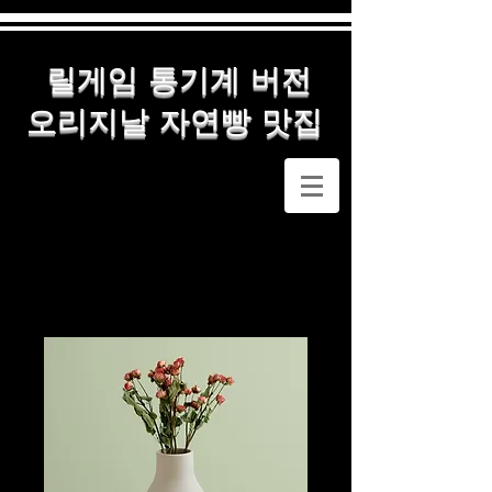
릴게임 통기계 버전
오리지날 자연빵 맛집
메인
All Products
제품명