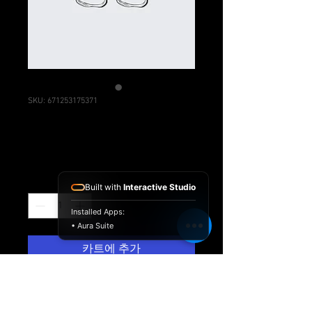
SKU: 671253175371
제품명
 ₩100 
일
₩95
할
반
인
가
가
수량
*
Built with
Interactive Studio
Installed Apps:
• Aura Suite
카트에 추가
제품을 소개하세요.  