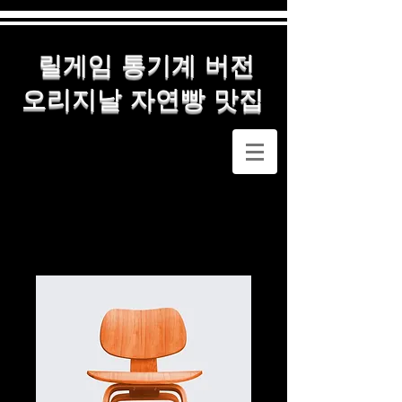
릴게임 통기계 버전
오리지날 자연빵 맛집
메인
All Products
제품명